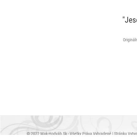
"Jes
Originá
© 2022 Mak-Hodváb.sk - Všetky Práva Vyhradené | Stránku Vytv