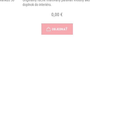
 vankúš 50
Originálny ručne maľovaný paraván vhodný ako
doplnok do interiéru.
0,00 €
OBJEDNAŤ