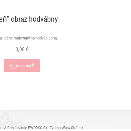
eň" obraz hodvábny
lny ručne maľovaný na hodváb obraz
0,00 €
OBJEDNAŤ
oril A Prevádzkuje EWORKS.sk - Tvorba Www Stránok